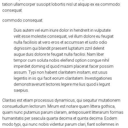
tation ullamcorper suscipit lobortis nisl ut aliquip ex ea commodo
consequat.
commodo consequat.
Duis autem vel eum iriure dolor in hendrerit in vulputate
velit esse molestie consequat, vel illum dolore eu feugiat
nulla facilisis at vero eros et accumsan et iusto odio
dignissim qui blandit praesent luptatum zzril delenit
augue duis dolore te feugait nulla facilisi. Nam liber
tempor cum soluta nobis eleifend option congue nihil
imperdiet doming id quod mazim placerat facer possim
assum. Typi non habent claritatem insitam; est usus
legentis in iis qui facit eorum claritatem. Investigationes
demonstraverunt lectores legere me lius quod ii legunt
saepius.
Claritas est etiam processus dynamicus, qui sequitur mutationem
consuetudium lectorum. Mirum est notare quam littera gothica,
quam nunc putamus parum claram, anteposuerit litterarum formas
humanitatis per seacula quarta decima et quinta decima. Eodem
modo typi, qui nunc nobis videntur parum clari, fiant sollemnes in