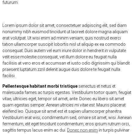
futurum.
Lorem ipsum dolor sit amet, consectetuer adipiscing elit, sed diam
nonummy nibh euismod tincidunt ut laoreet dolore magna aliquam
erat volutpat. Ut wisi enim ad minim veniam, quis nostrud exerci
tation ullamcorper suscipit lobortis nisl ut aliquip ex ea commodo
consequat. Duis autem vel eum iriure dolor in hendrerit in vulputate
velit esse molestie consequat, vel illum dolore eu feugiat nulla
facilisis at vero eros et accumsan et iusto odio dignissim qui blandit
praesent luptatum zzril delenit augue duis dolore te feugait nulla
facilisi.
Pellentesque habitant morbi tristique
senectus et netus et
malesuada fames ac turpis egestas. Vestibulum tortor quam, feugiat
vitae, ultricies eget, tempor sit amet, ante. Donec eu libero sit amet
quam egestas semper.
Aenean ultricies mi vitae est.
Mauris placerat
eleifend leo. Quisque sit amet est et sapien ullamcorper pharetra.
Vestibulum erat wisi, condimentum sed, ornare sit amet, wisi. Aenean
fermentum, elit eget tincidunt condimentum, eros ipsum rutrum orci,
sagittis tempus lacus enim ac dui.
Donec non enim
in turpis pulvinar