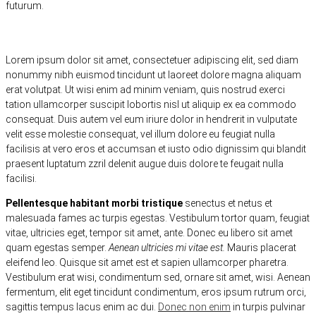
futurum.
Lorem ipsum dolor sit amet, consectetuer adipiscing elit, sed diam
nonummy nibh euismod tincidunt ut laoreet dolore magna aliquam
erat volutpat. Ut wisi enim ad minim veniam, quis nostrud exerci
tation ullamcorper suscipit lobortis nisl ut aliquip ex ea commodo
consequat. Duis autem vel eum iriure dolor in hendrerit in vulputate
velit esse molestie consequat, vel illum dolore eu feugiat nulla
facilisis at vero eros et accumsan et iusto odio dignissim qui blandit
praesent luptatum zzril delenit augue duis dolore te feugait nulla
facilisi.
Pellentesque habitant morbi tristique
senectus et netus et
malesuada fames ac turpis egestas. Vestibulum tortor quam, feugiat
vitae, ultricies eget, tempor sit amet, ante. Donec eu libero sit amet
quam egestas semper.
Aenean ultricies mi vitae est.
Mauris placerat
eleifend leo. Quisque sit amet est et sapien ullamcorper pharetra.
Vestibulum erat wisi, condimentum sed, ornare sit amet, wisi. Aenean
fermentum, elit eget tincidunt condimentum, eros ipsum rutrum orci,
sagittis tempus lacus enim ac dui.
Donec non enim
in turpis pulvinar