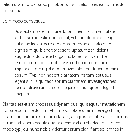
tation ullamcorper suscipit lobortis nisl ut aliquip ex ea commodo
consequat.
commodo consequat.
Duis autem vel eum iriure dolor in hendrerit in vulputate
velit esse molestie consequat, vel illum dolore eu feugiat
nulla facilisis at vero eros et accumsan et iusto odio
dignissim qui blandit praesent luptatum zzril delenit
augue duis dolore te feugait nulla facilisi. Nam liber
tempor cum soluta nobis eleifend option congue nihil
imperdiet doming id quod mazim placerat facer possim
assum. Typi non habent claritatem insitam; est usus
legentis in iis qui facit eorum claritatem. Investigationes
demonstraverunt lectores legere me lius quod ii legunt
saepius.
Claritas est etiam processus dynamicus, qui sequitur mutationem
consuetudium lectorum. Mirum est notare quam littera gothica,
quam nunc putamus parum claram, anteposuerit litterarum formas
humanitatis per seacula quarta decima et quinta decima. Eodem
modo typi, qui nunc nobis videntur parum clari, fiant sollemnes in